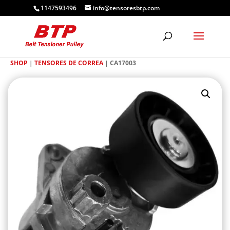
1147593496
info@tensoresbtp.com
SHOP
|
TENSORES DE CORREA
| CA17003