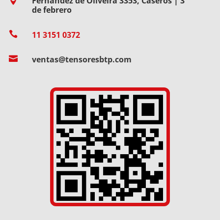
Fernández de Oliveira 3353, Caseros | 3

de febrero

11 3151 0372

ventas@tensoresbtp.com