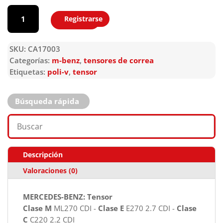
CA17003
cantidad
Registrarse
Agregar
SKU:
CA17003
Categorías:
m-benz
,
tensores de correa
Etiquetas:
poli-v
,
tensor
Búsqueda rápida
Descripción
Valoraciones (0)
MERCEDES-BENZ: Tensor
Clase M
ML270 CDI -
Clase E
E270 2.7 CDI -
Clase
C
C220 2.2 CDI