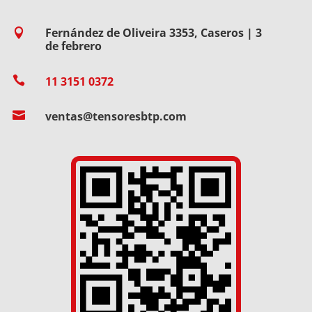
Fernández de Oliveira 3353, Caseros | 3

de febrero

11 3151 0372

ventas@tensoresbtp.com