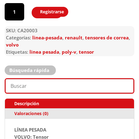
CA20003
cantidad
Registrarse
Agregar
SKU:
CA20003
Categorías:
linea-pesada
,
renault
,
tensores de correa
,
volvo
Etiquetas:
linea pesada
,
poly-v
,
tensor
Búsqueda rápida
Descripción
Valoraciones (0)
LÍNEA PESADA
VOLVO: Tensor