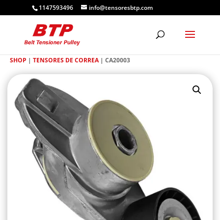
1147593496
info@tensoresbtp.com
SHOP
|
TENSORES DE CORREA
| CA20003