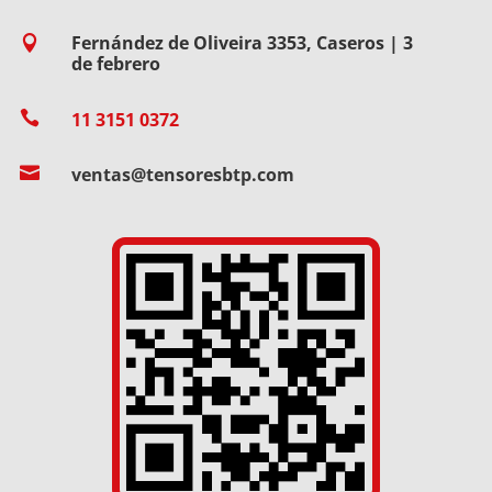
Fernández de Oliveira 3353, Caseros | 3

de febrero

11 3151 0372

ventas@tensoresbtp.com