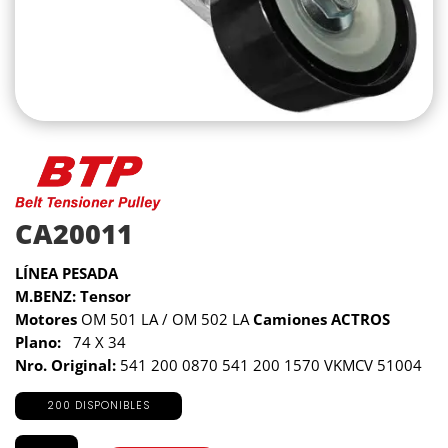
CA20011
LÍNEA PESADA
M.BENZ: Tensor
Motores
OM 501 LA / OM 502 LA
Camiones
ACTROS
Plano:
74 X 34
Nro. Original:
541 200 0870 541 200 1570 VKMCV 51004
200 DISPONIBLES
CA20011
cantidad