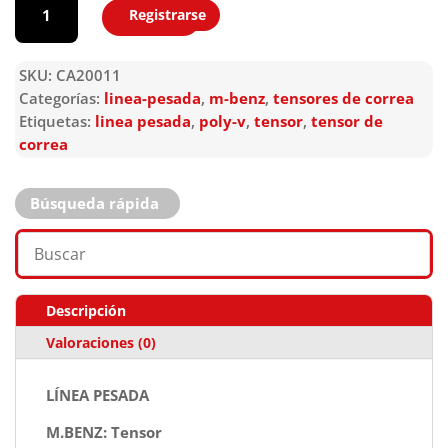
Registrarse
Agregar
SKU:
CA20011
Categorías:
linea-pesada
,
m-benz
,
tensores de correa
Etiquetas:
linea pesada
,
poly-v
,
tensor
,
tensor de
correa
Búsqueda rápida
Descripción
Valoraciones (0)
LÍNEA PESADA
M.BENZ: Tensor