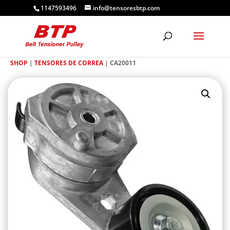
1147593496
info@tensoresbtp.com
SHOP
|
TENSORES DE CORREA
| CA20011