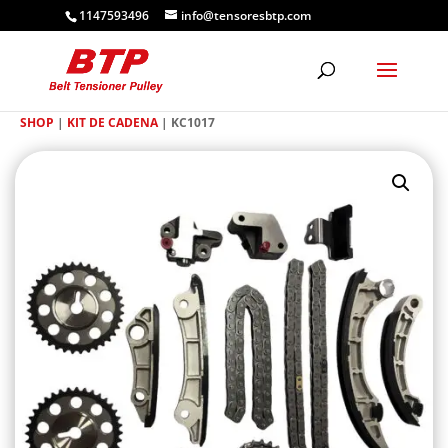
1147593496
info@tensoresbtp.com
SHOP
|
KIT DE CADENA
| KC1017