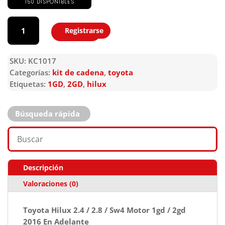
150 DISPONIBLES
KC1017
cantidad
Registrarse
Agregar
SKU:
KC1017
Categorías:
kit de cadena
,
toyota
Etiquetas:
1GD
,
2GD
,
hilux
Búsqueda rápida
Descripción
Valoraciones (0)
Toyota Hilux 2.4 / 2.8 / Sw4 Motor 1gd / 2gd
2016 En Adelante