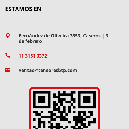
ESTAMOS EN
Fernández de Oliveira 3353, Caseros | 3

de febrero

11 3151 0372

ventas@tensoresbtp.com