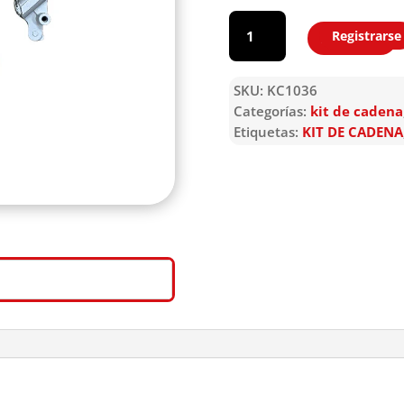
KC1036
cantidad
Registrarse
Agregar
SKU:
KC1036
Categorías:
kit de cadena
Etiquetas:
KIT DE CADENA