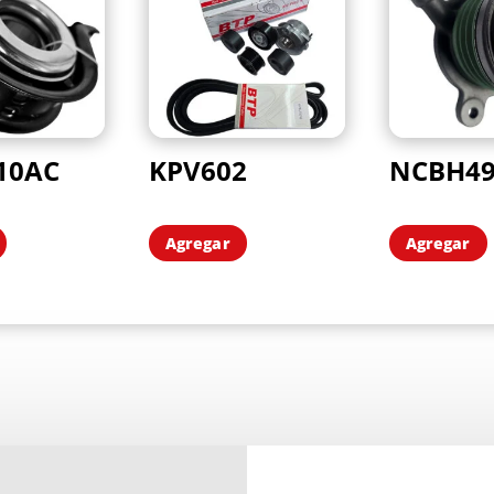
10AC
KPV602
NCBH4
Agregar
Agregar