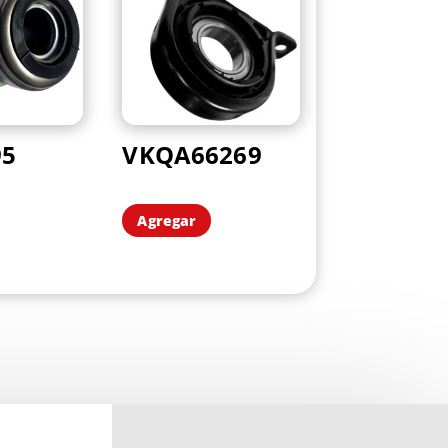
95
VKQA66269
Agregar