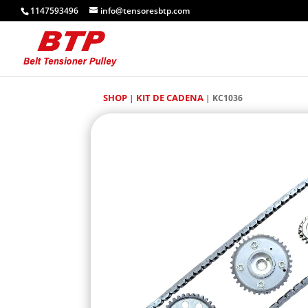
1147593496
info@tensoresbtp.com
SHOP
KIT DE CADENA
|
| KC1036