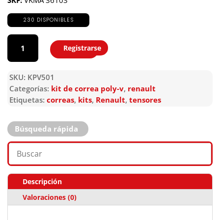
230 DISPONIBLES
KPV501
cantidad
Registrarse
Agregar
SKU:
KPV501
Categorías:
kit de correa poly-v
,
renault
Etiquetas:
correas
,
kits
,
Renault
,
tensores
Búsqueda rápida
Descripción
Valoraciones (0)