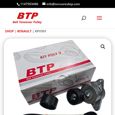
1147593496
info@tensoresbtp.com
SHOP
|
RENAULT
| KPV501