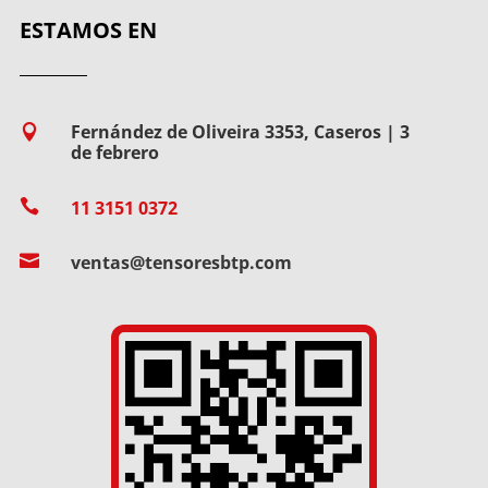
ESTAMOS EN
Fernández de Oliveira 3353, Caseros | 3

de febrero

11 3151 0372

ventas@tensoresbtp.com