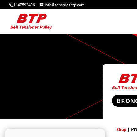
1147593496
info@tensoresbtp.com
BRON
| Pr
Shop