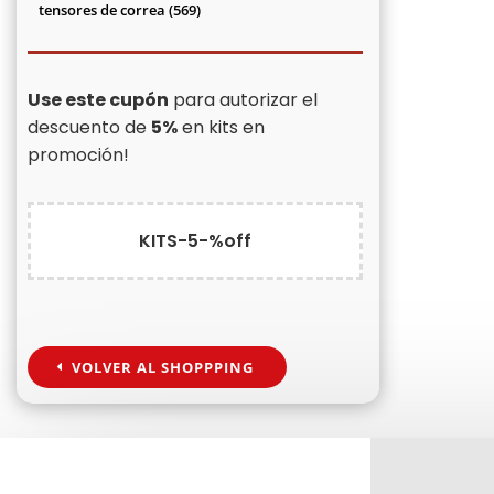
productos
569
tensores de correa
569
productos
Use este cupón
para autorizar el
descuento de
5%
en kits en
promoción!
KITS-5-%off
VOLVER AL SHOPPPING