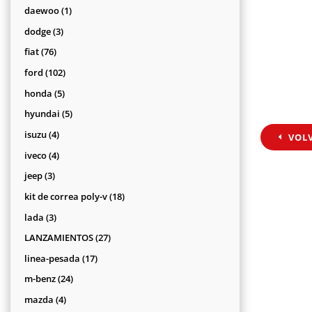
productos
1
daewoo
1
producto
3
dodge
3
productos
76
fiat
76
productos
102
ford
102
productos
5
honda
5
productos
5
hyundai
5
productos
4
isuzu
4
VOL
productos
4
iveco
4
productos
3
jeep
3
productos
18
kit de correa poly-v
18
productos
3
lada
3
productos
27
LANZAMIENTOS
27
productos
17
linea-pesada
17
productos
24
m-benz
24
productos
4
mazda
4