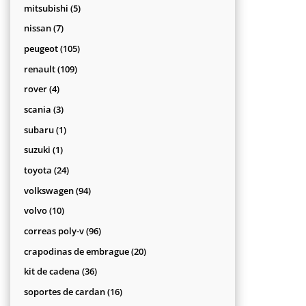
productos
5
mitsubishi
5
productos
7
nissan
7
productos
105
peugeot
105
productos
109
renault
109
productos
4
rover
4
productos
3
scania
3
productos
1
subaru
1
producto
1
suzuki
1
producto
24
toyota
24
productos
94
volkswagen
94
productos
10
volvo
10
productos
96
correas poly-v
96
productos
20
crapodinas de embrague
20
productos
36
kit de cadena
36
productos
16
soportes de cardan
16