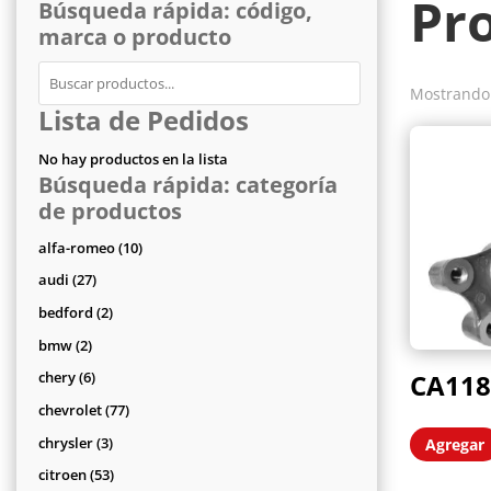
Pr
Búsqueda rápida: código,
marca o producto
Mostrando 
Lista de Pedidos
No hay productos en la lista
Búsqueda rápida: categoría
de productos
10
alfa-romeo
10
productos
27
audi
27
productos
2
bedford
2
productos
2
bmw
2
productos
6
CA118
chery
6
productos
77
chevrolet
77
productos
3
chrysler
3
Agregar
productos
53
citroen
53