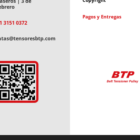
aseros | 3 de
ebrero
Pagos y Entregas
1 3151 0372
ntas@tensoresbtp.com