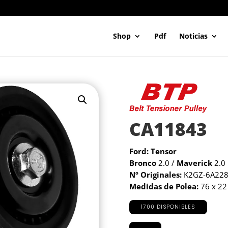
Shop
Pdf
Noticias
CA11843
Ford: Tensor
Bronco
2.0 /
Maverick
2.0
Nº Originales:
K2GZ-6A228
Medidas de Polea:
76 x 22
1700 DISPONIBLES
CA11843
cantidad