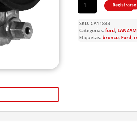
Registrarse
Agregar
SKU:
CA11843
Categorías:
ford
,
LANZAM
Etiquetas:
bronco
,
Ford
,
m