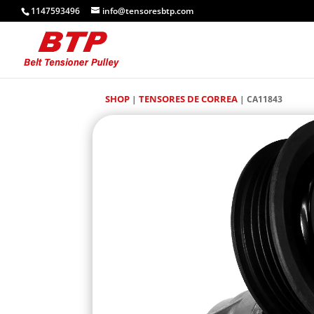
1147593496
info@tensoresbtp.com
SHOP
TENSORES DE CORREA
|
| CA11843