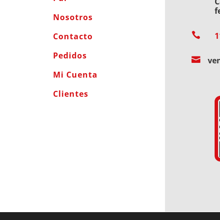
C
f
Nosotros

1
Contacto
Pedidos

ve
Mi Cuenta
Clientes