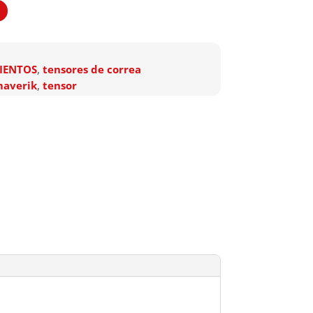
IENTOS
,
tensores de correa
averik
,
tensor