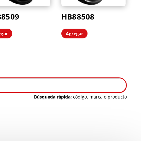
88509
HB88508
egar
Agregar
Búsqueda rápida:
código, marca o producto