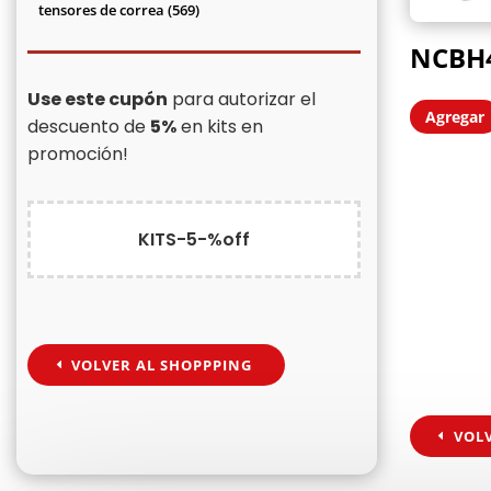
productos
569
tensores de correa
569
productos
NCBH
Use este cupón
para autorizar el
Agregar
descuento de
5%
en kits en
promoción!
KITS-5-%off
VOLVER AL SHOPPPING
VOL