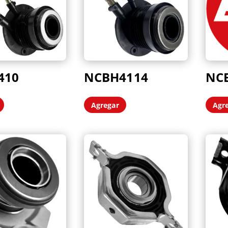
410
NCBH4114
NC
Agregar
Agr