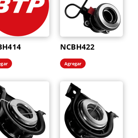
BH414
NCBH422
egar
Agregar