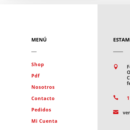
MENÚ
ESTAM
Shop
F

O
Pdf
C
f
Nosotros

1
Contacto
Pedidos

ve
Mi Cuenta