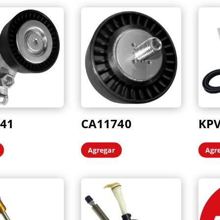
41
CA11740
KP
Agregar
Agr