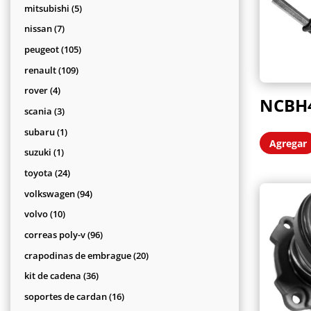
productos
5
mitsubishi
5
productos
7
nissan
7
productos
105
peugeot
105
productos
109
renault
109
productos
4
rover
4
NCBH
productos
3
scania
3
productos
1
subaru
1
Agregar
producto
1
suzuki
1
producto
24
toyota
24
productos
94
volkswagen
94
productos
10
volvo
10
productos
96
correas poly-v
96
productos
20
crapodinas de embrague
20
productos
36
kit de cadena
36
productos
16
soportes de cardan
16