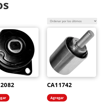
os
12082
CA11742
egar
Agregar