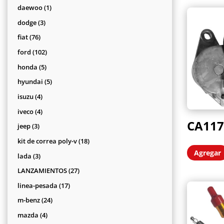
productos
1
daewoo
1
producto
3
dodge
3
productos
76
fiat
76
productos
102
ford
102
productos
5
honda
5
productos
5
hyundai
5
productos
4
isuzu
4
productos
4
iveco
4
CA117
productos
3
jeep
3
productos
18
kit de correa poly-v
18
productos
Agregar
3
lada
3
productos
27
LANZAMIENTOS
27
productos
17
linea-pesada
17
productos
24
m-benz
24
productos
4
mazda
4