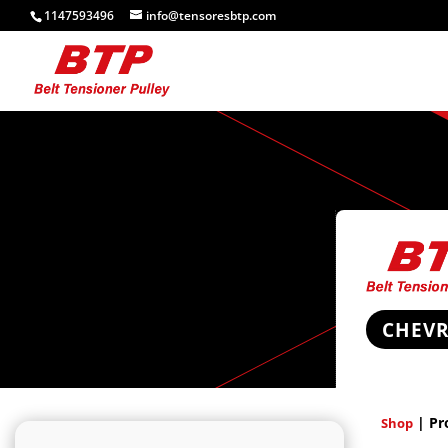
1147593496
info@tensoresbtp.com
CHEV
| Pr
Shop