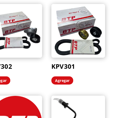
V302
KPV301
egar
Agregar