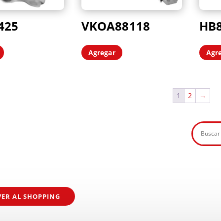
425
VKOA88118
HB
Agregar
Agr
1
2
→
VER AL SHOPPING