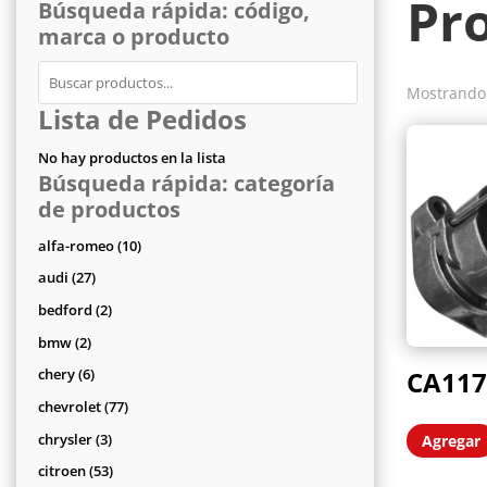
Pr
Búsqueda rápida: código,
marca o producto
Mostrando 
Lista de Pedidos
No hay productos en la lista
Búsqueda rápida: categoría
de productos
10
alfa-romeo
10
productos
27
audi
27
productos
2
bedford
2
productos
2
bmw
2
productos
6
CA117
chery
6
productos
77
chevrolet
77
productos
3
chrysler
3
Agregar
productos
53
citroen
53