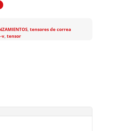
NZAMIENTOS
,
tensores de correa
-v
,
tensor