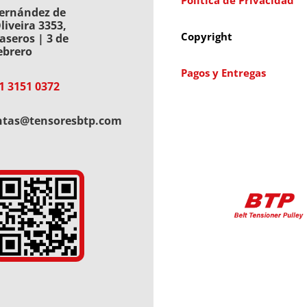
Política de Privacidad
ernández de
liveira 3353,
Copyright
aseros | 3 de
ebrero
Pagos y Entregas
1 3151 0372
ntas@tensoresbtp.com