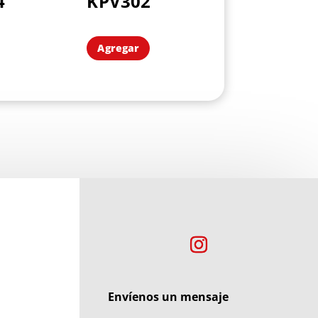
4
KPV302
Agregar
Envíenos un mensaje