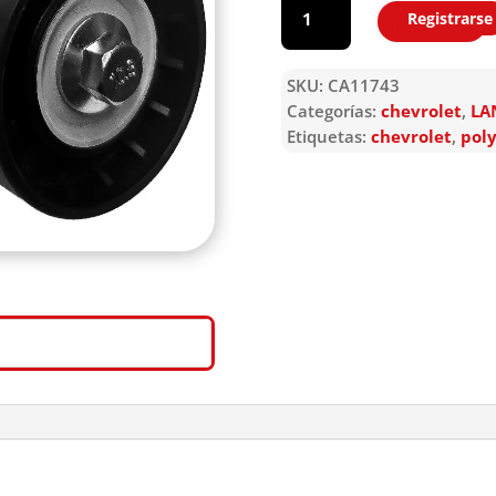
Registrarse
Agregar
SKU:
CA11743
Categorías:
chevrolet
,
LA
Etiquetas:
chevrolet
,
poly