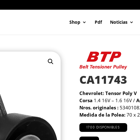
Shop
Pdf
Noticias
CA11743
Chevrolet: Tensor Poly V
Corsa
1.4 16V – 1.6 16V /
A
Nros. originales :
53401082
Medida de la Polea:
70 x 
1700 DISPONIBLES
CA11743
cantidad