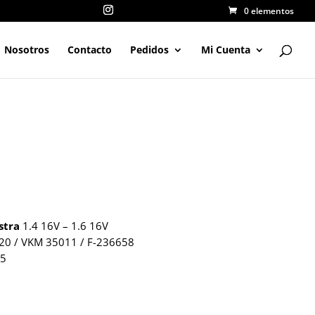
0 elementos
Nosotros
Contacto
Pedidos
Mi Cuenta
stra
1.4 16V – 1.6 16V
0 / VKM 35011 / F-236658
25