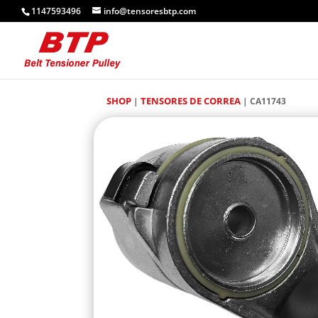
1147593496
info@tensoresbtp.com
SHOP
TENSORES DE CORREA
|
| CA11743