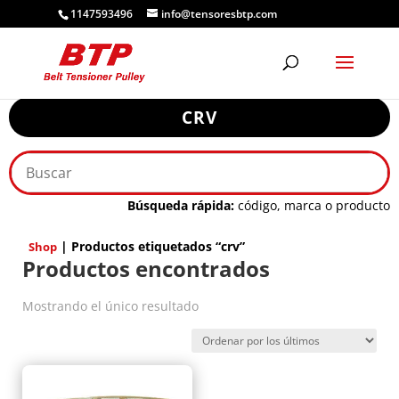
1147593496
info@tensoresbtp.com
CRV
Búsqueda rápida:
código, marca o producto
| Productos etiquetados “crv”
Shop
Productos encontrados
Mostrando el único resultado