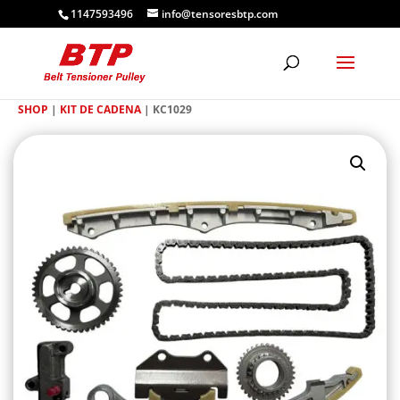
1147593496
info@tensoresbtp.com
SHOP
|
KIT DE CADENA
| KC1029