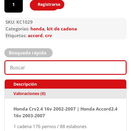
Registrarse
Agregar
SKU:
KC1029
Categorías:
honda
,
kit de cadena
Etiquetas:
accord
,
crv
Búsqueda rápida
Descripción
Valoraciones (0)
Honda Crv2.4 16v 2002-2007 | Honda Accord2.4
16v 2003-2007
1 cadena 176 pernos / 88 eslabones