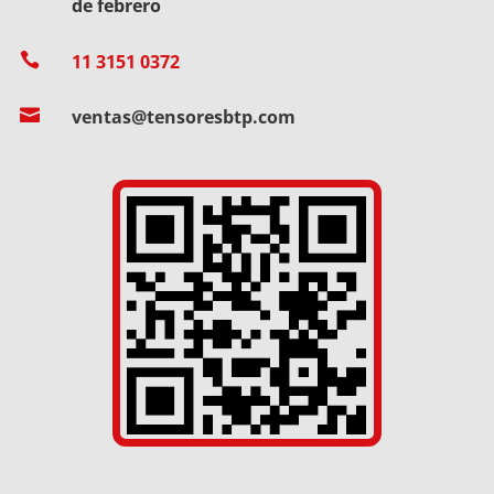
de febrero

11 3151 0372

ventas@tensoresbtp.com