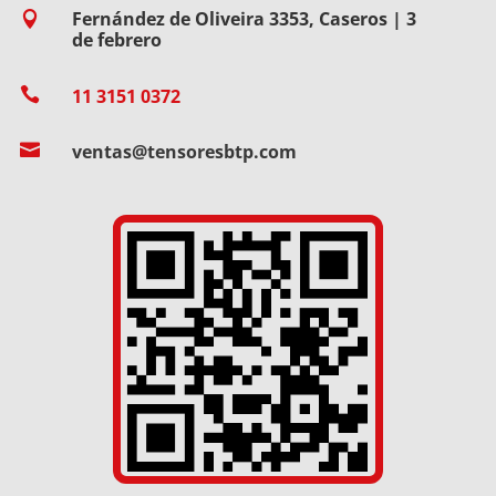
Fernández de Oliveira 3353, Caseros | 3

de febrero

11 3151 0372

ventas@tensoresbtp.com