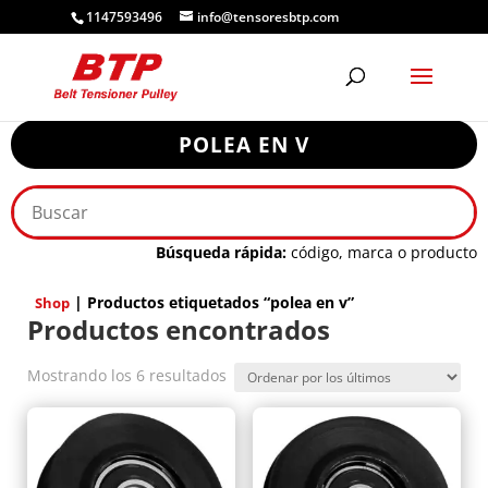
1147593496
info@tensoresbtp.com
POLEA EN V
Búsqueda rápida:
código, marca o producto
| Productos etiquetados “polea en v”
Shop
Productos encontrados
Ordenado
Mostrando los 6 resultados
por
los
últimos