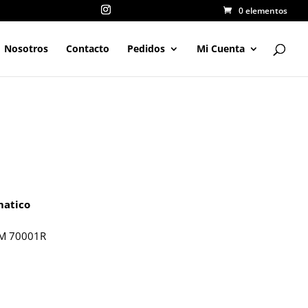
0 elementos
Nosotros
Contacto
Pedidos
Mi Cuenta
matico
M 70001R