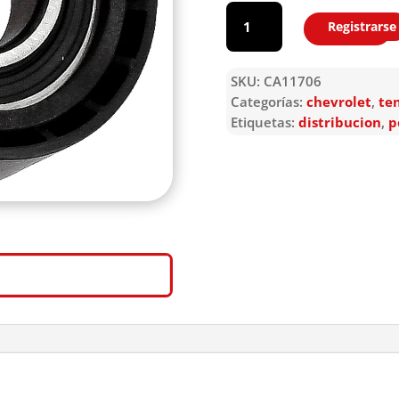
CA11706
cantidad
Registrarse
Agregar
SKU:
CA11706
Categorías:
chevrolet
,
te
Etiquetas:
distribucion
,
p