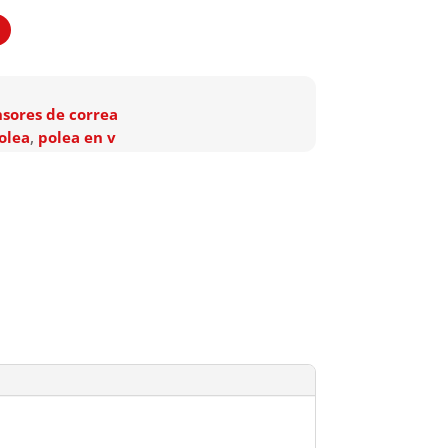
nsores de correa
olea
,
polea en v