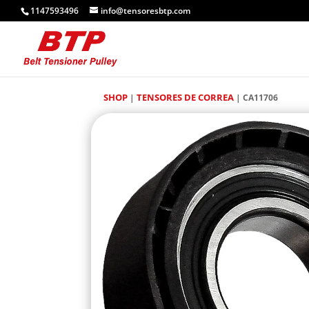
1147593496
info@tensoresbtp.com
SHOP
TENSORES DE CORREA
|
| CA11706