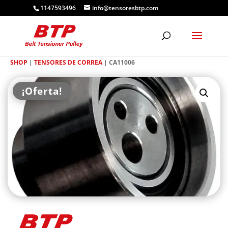
1147593496
info@tensoresbtp.com
SHOP
|
TENSORES DE CORREA
| CA11006
¡Oferta!