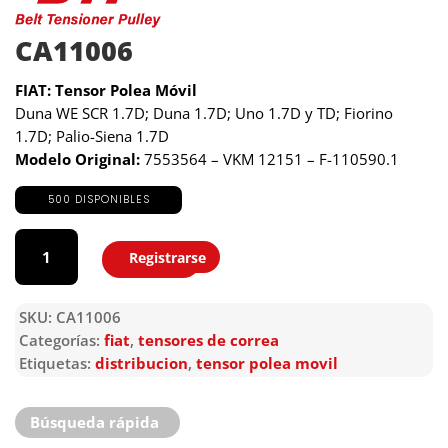
CA11006
FIAT: Tensor Polea Móvil
Duna WE SCR 1.7D; Duna 1.7D; Uno 1.7D y TD; Fiorino
1.7D; Palio-Siena 1.7D
Modelo Original:
7553564 – VKM 12151 – F-110590.1
500 DISPONIBLES
CA11006
cantidad
Registrarse
Agregar
SKU:
CA11006
Categorías:
fiat
,
tensores de correa
Etiquetas:
distribucion
,
tensor polea movil
Búsqueda rápida