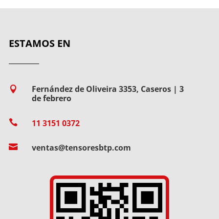
ESTAMOS EN
Fernández de Oliveira 3353, Caseros | 3

de febrero

11 3151 0372

ventas@tensoresbtp.com