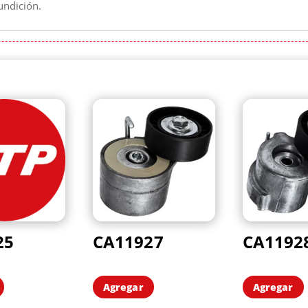
undición.
25
CA11927
CA1192
Agregar
Agregar