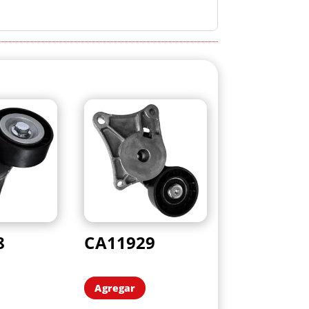
8
CA11929
Agregar