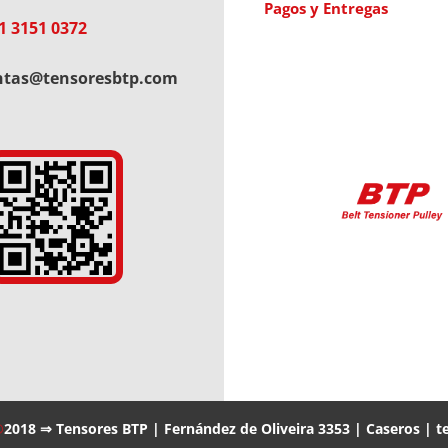
Pagos y Entregas
1 3151 0372
ntas@tensoresbtp.com
®
2018 ⇒ Tensores BTP | Fernández de Oliveira 3353 | Caseros | te