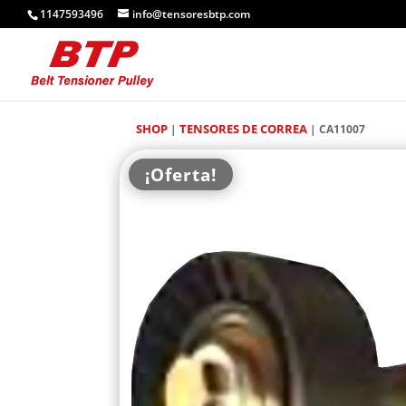
1147593496
info@tensoresbtp.com
SHOP
TENSORES DE CORREA
|
| CA11007
¡Oferta!