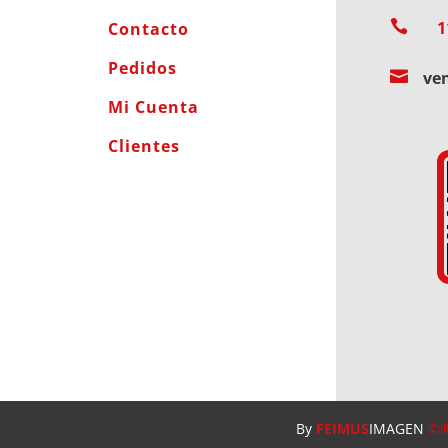

1
Contacto
Pedidos

ve
Mi Cuenta
Clientes
By
FEIMUS
IMAGEN
©