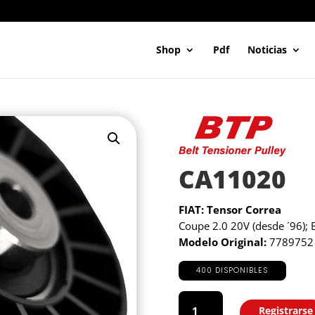
Shop
Pdf
Noticias
CA11020
FIAT: Tensor Correa
Coupe 2.0 20V (desde ´96); 
Modelo Original:
7789752 
400 DISPONIBLES
CA11020
cantidad
Registrarse
Agregar