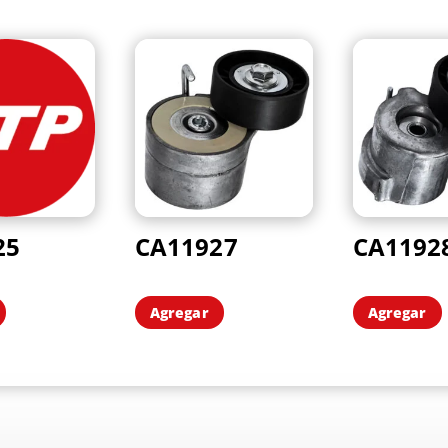
25
CA11927
CA1192
Agregar
Agregar