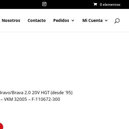
0 elementos
Nosotros
Contacto
Pedidos
Mi Cuenta
Bravo/Brava 2.0 20V HGT (desde ´95)
– VKM 32005 – F-110672-300