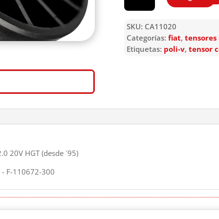
SKU:
CA11020
Categorías:
fiat
,
tensores
Etiquetas:
poli-v
,
tensor 
2.0 20V HGT (desde ´95)
- F-110672-300