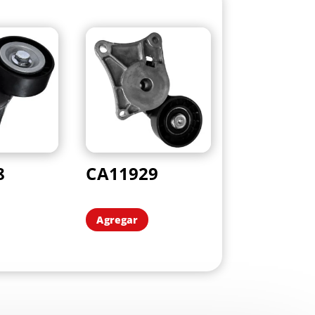
8
CA11929
Agregar