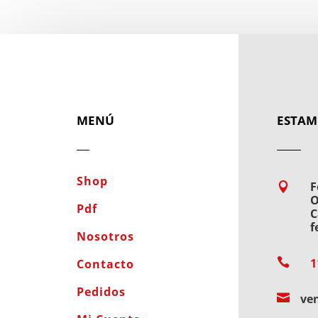
MENÚ
ESTAM
Shop
F

O
Pdf
C
f
Nosotros

1
Contacto
Pedidos

ve