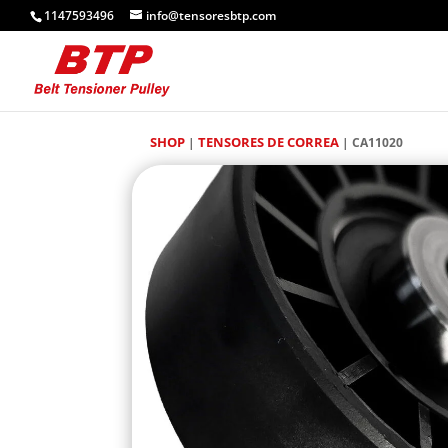
1147593496
info@tensoresbtp.com
SHOP
TENSORES DE CORREA
|
| CA11020