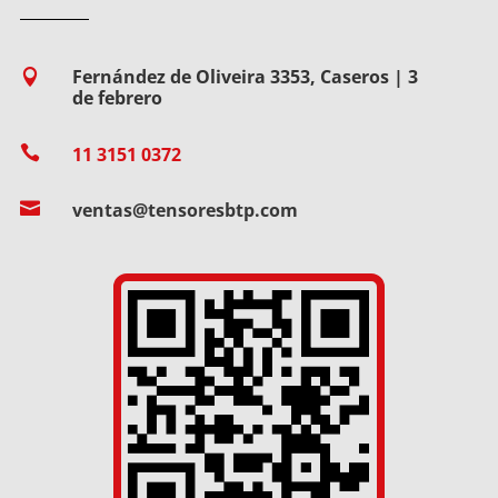
Fernández de Oliveira 3353, Caseros | 3

de febrero

11 3151 0372

ventas@tensoresbtp.com