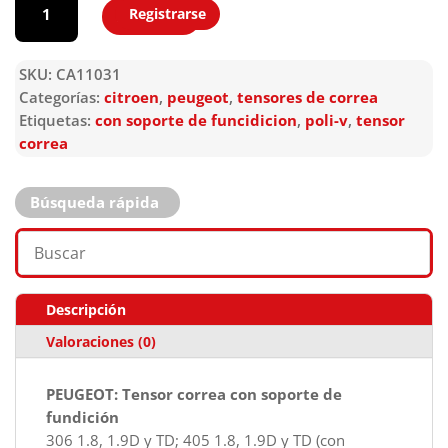
Registrarse
Agregar
SKU:
CA11031
Categorías:
citroen
,
peugeot
,
tensores de correa
Etiquetas:
con soporte de funcidicion
,
poli-v
,
tensor
correa
Búsqueda rápida
Descripción
Valoraciones (0)
PEUGEOT: Tensor correa con soporte de
fundición
306 1.8, 1.9D y TD; 405 1.8, 1.9D y TD (con