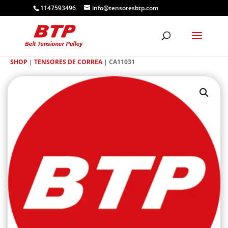
1147593496
info@tensoresbtp.com
SHOP
|
TENSORES DE CORREA
| CA11031