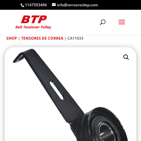
1147593496
info@tensoresbtp.com
SHOP
|
TENSORES DE CORREA
| CA11033