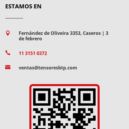
ESTAMOS EN
Fernández de Oliveira 3353, Caseros | 3

de febrero

11 3151 0372

ventas@tensoresbtp.com