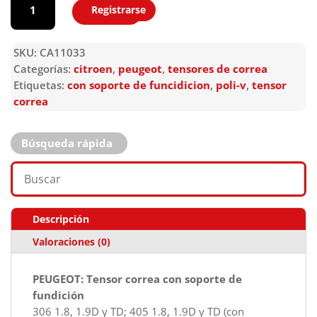
Registrarse
Agregar
SKU:
CA11033
Categorías:
citroen
,
peugeot
,
tensores de correa
Etiquetas:
con soporte de funcidicion
,
poli-v
,
tensor
correa
Búsqueda rápida
Descripción
Valoraciones (0)
PEUGEOT: Tensor correa con soporte de
fundición
306 1.8, 1.9D y TD; 405 1.8, 1.9D y TD (con