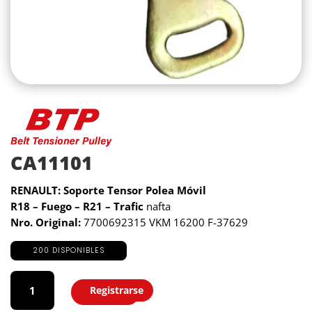
CA11101
RENAULT: Soporte Tensor Polea Móvil
R18 – Fuego – R21 – Trafic
nafta
Nro. Original:
7700692315 VKM 16200 F-37629
200 DISPONIBLES
CA11101
cantidad
Registrarse
Agregar