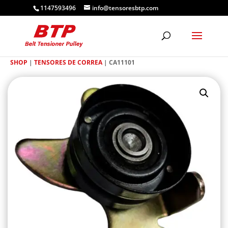
1147593496
info@tensoresbtp.com
SHOP
|
TENSORES DE CORREA
| CA11101