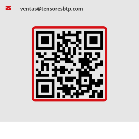

ventas@tensoresbtp.com