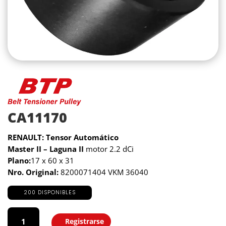
CA11170
RENAULT: Tensor Automático
Master II – Laguna II
motor 2.2 dCi
Plano:
17 x 60 x 31
Nro. Original:
8200071404 VKM 36040
200 DISPONIBLES
CA11170
cantidad
Registrarse
Agregar