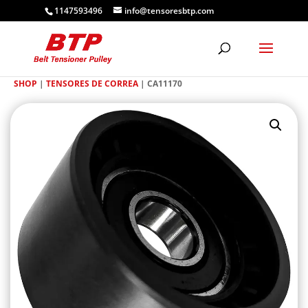
1147593496
info@tensoresbtp.com
SHOP
|
TENSORES DE CORREA
| CA11170