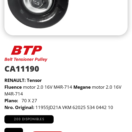
CA11190
RENAULT: Tensor
Fluence
motor 2.0 16V M4R-714
Megane
motor 2.0 16V
M4R-714
Plano:
70 X 27
Nro. Original:
11955JD21A VKM 62025 534 0442 10
200 DISPONIBLES
CA11190
cantidad