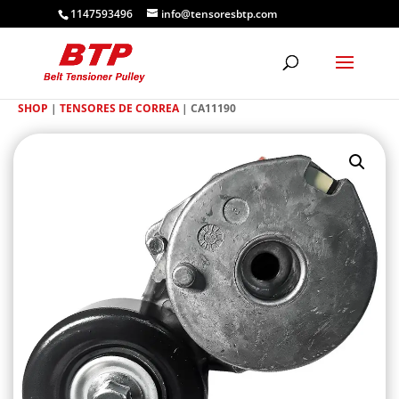
1147593496
info@tensoresbtp.com
SHOP
|
TENSORES DE CORREA
| CA11190