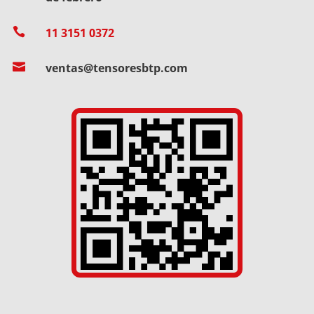

11 3151 0372

ventas@tensoresbtp.com