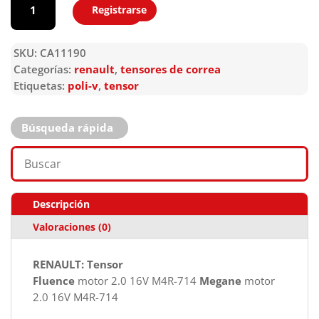
Registrarse
Agregar
SKU:
CA11190
Categorías:
renault
,
tensores de correa
Etiquetas:
poli-v
,
tensor
Búsqueda rápida
Descripción
Valoraciones (0)
RENAULT: Tensor
Fluence
motor 2.0 16V M4R-714
Megane
motor
2.0 16V M4R-714