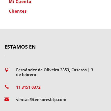
Mi Cuenta
Clientes
ESTAMOS EN
Fernández de Oliveira 3353, Caseros | 3

de febrero

11 3151 0372

ventas@tensoresbtp.com