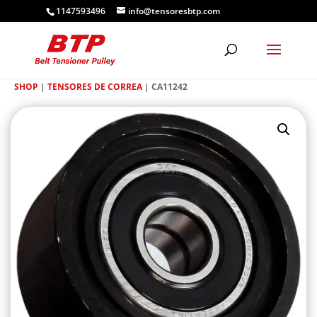
1147593496
info@tensoresbtp.com
SHOP
|
TENSORES DE CORREA
| CA11242