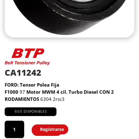
CA11242
FORD: Tensor Polea Fija
F1000
97
Motor MWM 4 cil. Turbo Diesel CON 2
RODAMIENTOS
6304 2rsc3
600 DISPONIBLES
CA11242
cantidad
Registrarse
Agregar