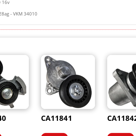
0 16v
28ag - VKM 34010
40
CA11841
CA1184