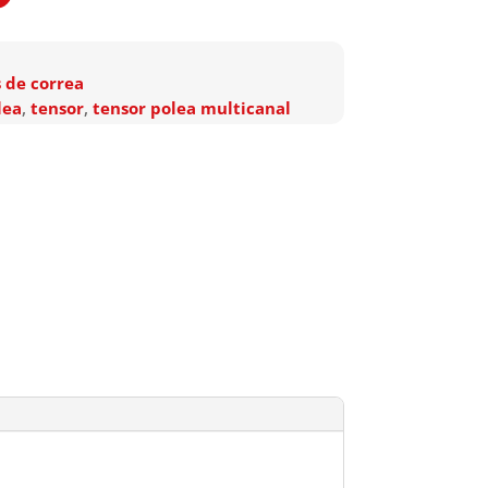
 de correa
lea
,
tensor
,
tensor polea multicanal