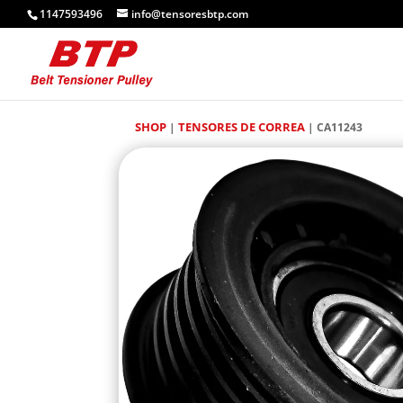
1147593496
info@tensoresbtp.com
SHOP
TENSORES DE CORREA
|
| CA11243