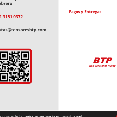
ebrero
Pagos y Entregas
1 3151 0372
ntas@tensoresbtp.com
a ofrecerte la mejor experiencia en nuestra web.