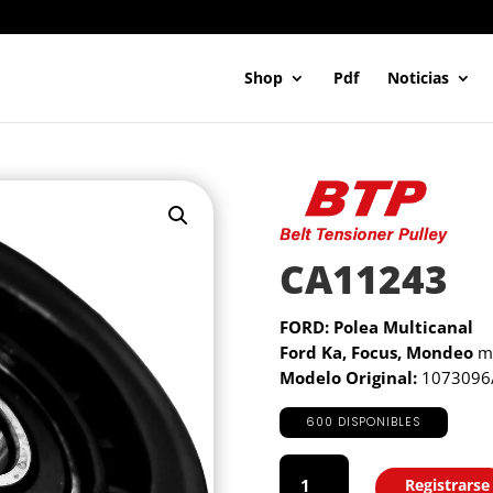
Shop
Pdf
Noticias
CA11243
FORD: Polea Multicanal
Ford Ka, Focus, Mondeo
m
Modelo Original:
1073096/
600 DISPONIBLES
CA11243
cantidad
Registrarse
Agregar