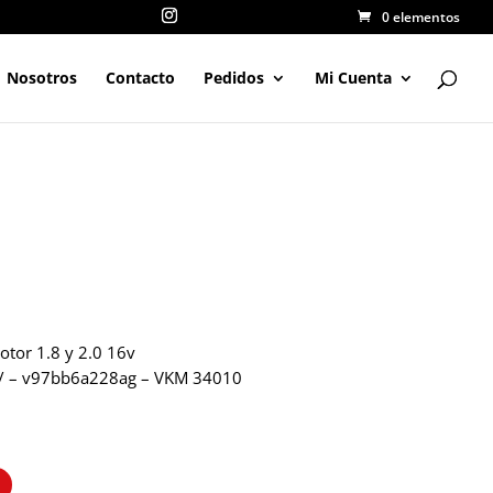
0 elementos
Nosotros
Contacto
Pedidos
Mi Cuenta
otor 1.8 y 2.0 16v
 – v97bb6a228ag – VKM 34010