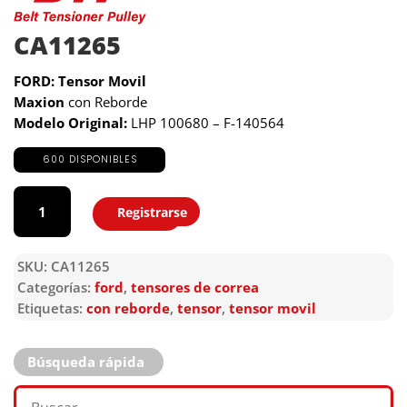
CA11265
FORD: Tensor Movil
Maxion
con Reborde
Modelo Original:
LHP 100680 – F-140564
600 DISPONIBLES
CA11265
cantidad
Registrarse
Agregar
SKU:
CA11265
Categorías:
ford
,
tensores de correa
Etiquetas:
con reborde
,
tensor
,
tensor movil
Búsqueda rápida