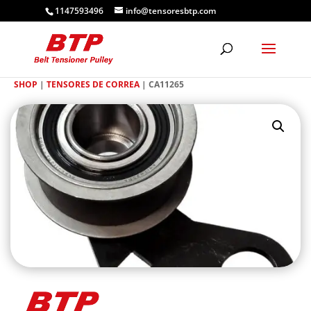
1147593496
info@tensoresbtp.com
SHOP
|
TENSORES DE CORREA
| CA11265