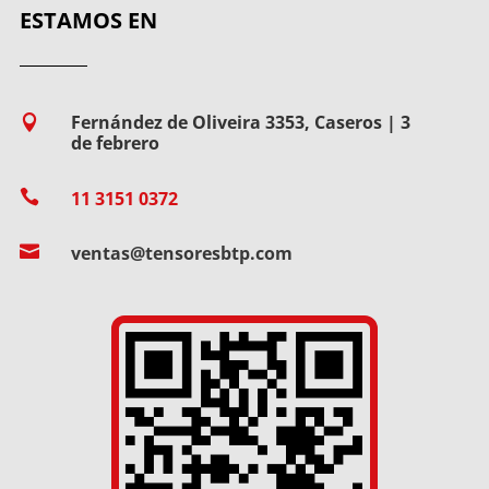
ESTAMOS EN
Fernández de Oliveira 3353, Caseros | 3

de febrero

11 3151 0372

ventas@tensoresbtp.com