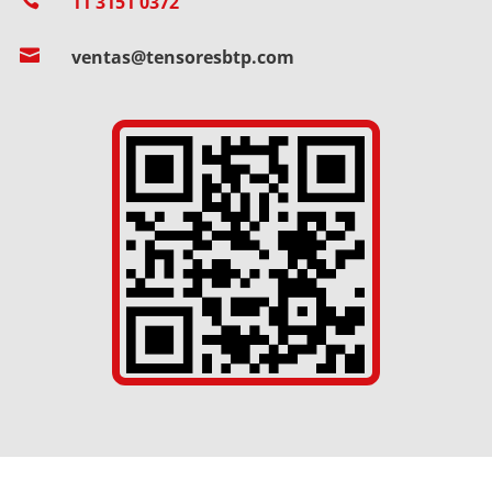
11 3151 0372

ventas@tensoresbtp.com