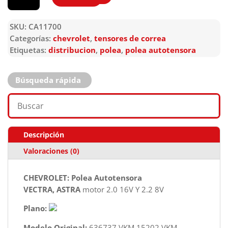
SKU:
CA11700
Categorías:
chevrolet
,
tensores de correa
Etiquetas:
distribucion
,
polea
,
polea autotensora
Búsqueda rápida
Descripción
Valoraciones (0)
CHEVROLET: Polea Autotensora
VECTRA, ASTRA
motor 2.0 16V Y 2.2 8V
Plano:
Modelo Original:
636737 VKM 15202 VKM