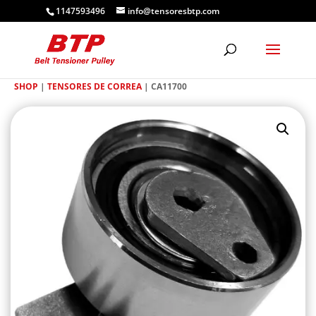
1147593496
info@tensoresbtp.com
SHOP
|
TENSORES DE CORREA
| CA11700