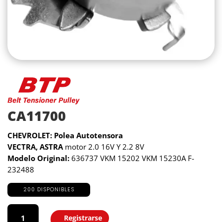
CA11700
CHEVROLET: Polea Autotensora
VECTRA, ASTRA
motor 2.0 16V Y 2.2 8V
Modelo Original:
636737 VKM 15202 VKM 15230A F-
232488
200 DISPONIBLES
CA11700
cantidad
Registrarse
Agregar