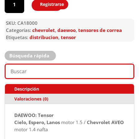
Registrarse
Agregar
SKU:
CA18000
Categorías:
chevrolet
,
daewoo
,
tensores de correa
Etiquetas:
distribucion
,
tensor
Búsqueda rápida
Descripción
Valoraciones (0)
DAEWOO: Tensor
Cielo, Espero, Lanos
motor 1.5 /
Chevrolet AVEO
motor 1.4 nafta