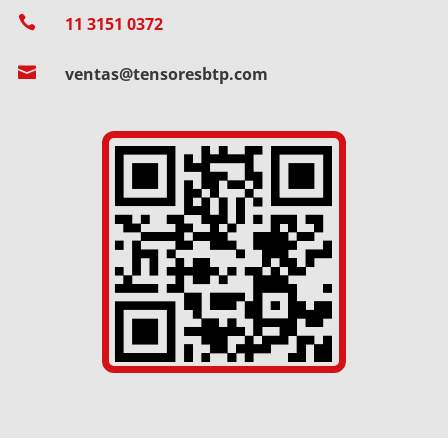

11 3151 0372

ventas@tensoresbtp.com