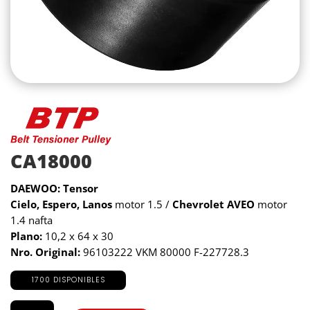
CA18000
DAEWOO: Tensor
Cielo, Espero, Lanos
motor 1.5 /
Chevrolet AVEO
motor
1.4 nafta
Plano:
10,2 x 64 x 30
Nro. Original:
96103222 VKM 80000 F-227728.3
1700 DISPONIBLES
CA18000
cantidad