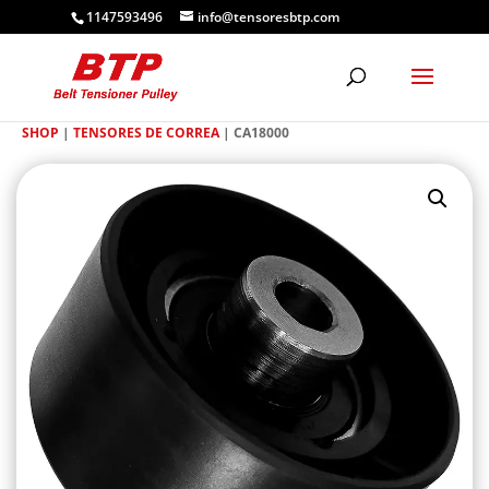
1147593496
info@tensoresbtp.com
SHOP
|
TENSORES DE CORREA
| CA18000