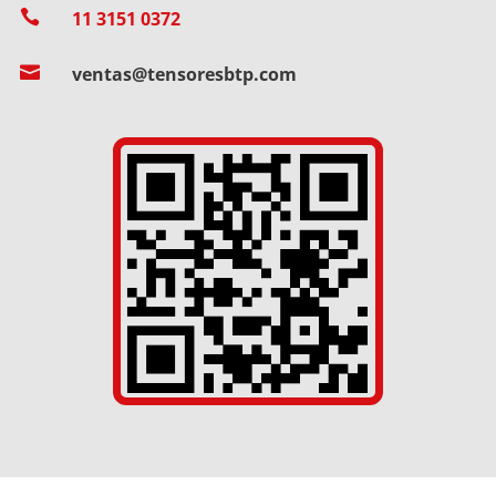

11 3151 0372

ventas@tensoresbtp.com