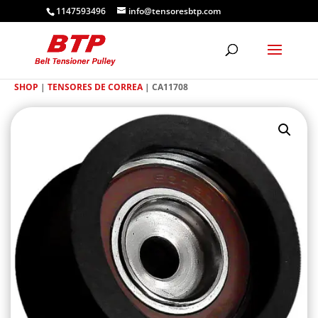
1147593496
info@tensoresbtp.com
SHOP
|
TENSORES DE CORREA
| CA11708