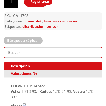
Registrarse
Agregar
SKU:
CA11708
Categorías:
chevrolet
,
tensores de correa
Etiquetas:
distribucion
,
tensor
Búsqueda rápida
Descripción
Valoraciones (0)
CHEVROLET: Tensor
Astra
1.7TD 93/,
Kadett
1.7D 91-93,
Vectra
1.7D
93-95
Plano: