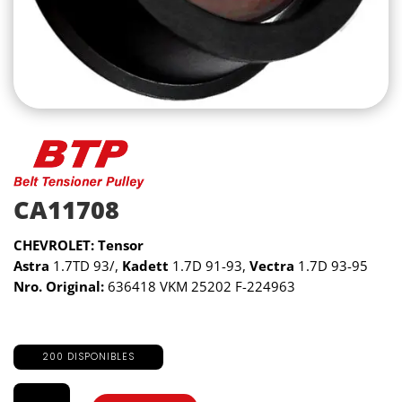
CA11708
CHEVROLET: Tensor
Astra
1.7TD 93/,
Kadett
1.7D 91-93,
Vectra
1.7D 93-95
Nro. Original:
636418 VKM 25202 F-224963
200 DISPONIBLES
CA11708
cantidad