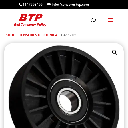
1147593496
info@tensoresbtp.com
SHOP
|
TENSORES DE CORREA
| CA11709