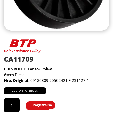
CA11709
CHEVROLET: Tensor Poli-V
Astra
Diesel
Nro. Original:
09180809 90502421 F-231127.1
200 DISPONIBLES
CA11709
cantidad
Registrarse
Agregar