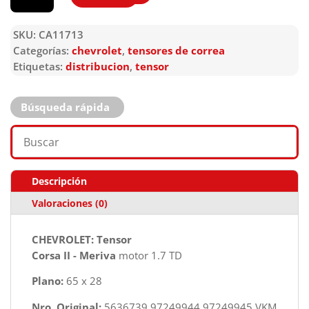
SKU:
CA11713
Categorías:
chevrolet
,
tensores de correa
Etiquetas:
distribucion
,
tensor
Búsqueda rápida
Descripción
Valoraciones (0)
CHEVROLET: Tensor
Corsa II - Meriva
motor 1.7 TD
Plano:
65 x 28
Nro. Original:
5636739 97249944 97249945 VKM