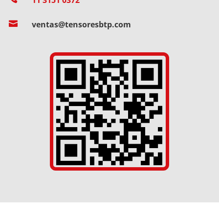

ventas@tensoresbtp.com