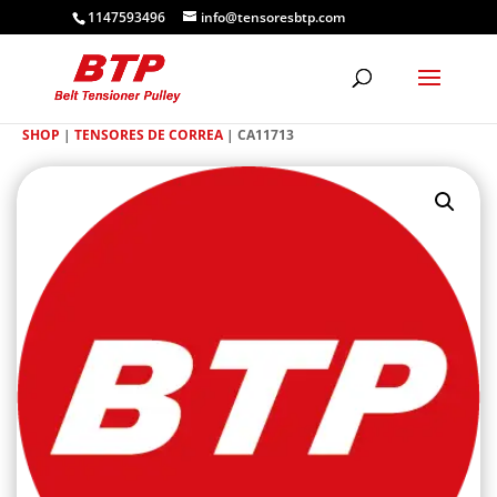
1147593496
info@tensoresbtp.com
SHOP
|
TENSORES DE CORREA
| CA11713