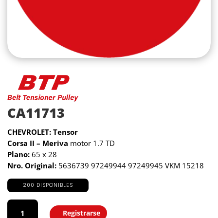
CA11713
CHEVROLET: Tensor
Corsa II – Meriva
motor 1.7 TD
Plano:
65 x 28
Nro. Original:
5636739 97249944 97249945 VKM 15218
200 DISPONIBLES
CA11713
cantidad
Registrarse
Agregar