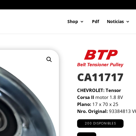
Shop
Pdf
Noticias
CA11717
CHEVROLET: Tensor
Corsa II
motor 1.8 8V
Plano:
17 x 70 x 25
Nro. Original:
93384813 V
200 DISPONIBLES
CA11717
cantidad