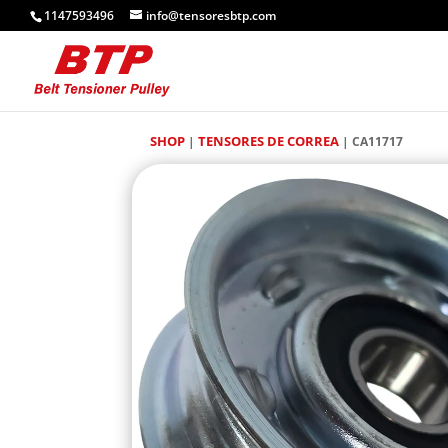
1147593496
info@tensoresbtp.com
SHOP
TENSORES DE CORREA
|
| CA11717