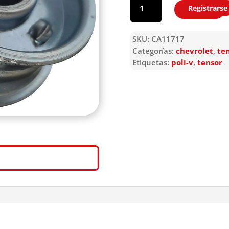
Registrarse
Agregar
SKU:
CA11717
Categorías:
chevrolet
,
te
Etiquetas:
poli-v
,
tensor