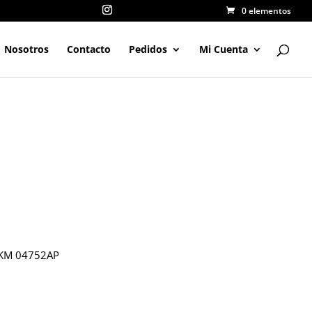
0 elementos
Nosotros
Contacto
Pedidos
Mi Cuenta
KM 04752AP