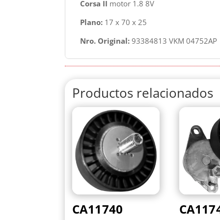
Corsa II
motor 1.8 8V
Plano:
17 x 70 x 25
Nro. Original:
93384813 VKM 04752AP
Productos relacionados
CA11740
CA117