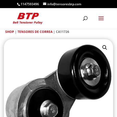
1147593496
info@tensoresbtp.com
SHOP
|
TENSORES DE CORREA
| CA11726