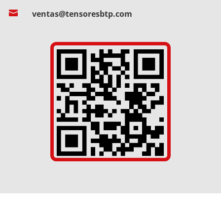

ventas@tensoresbtp.com