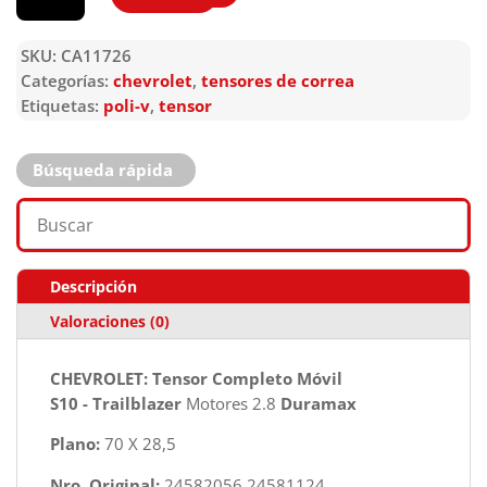
SKU:
CA11726
Categorías:
chevrolet
,
tensores de correa
Etiquetas:
poli-v
,
tensor
Búsqueda rápida
Descripción
Valoraciones (0)
CHEVROLET: Tensor Completo Móvil
S10 - Trailblazer
Motores 2.8
Duramax
Plano:
70 X 28,5
Nro. Original:
24582056 24581124