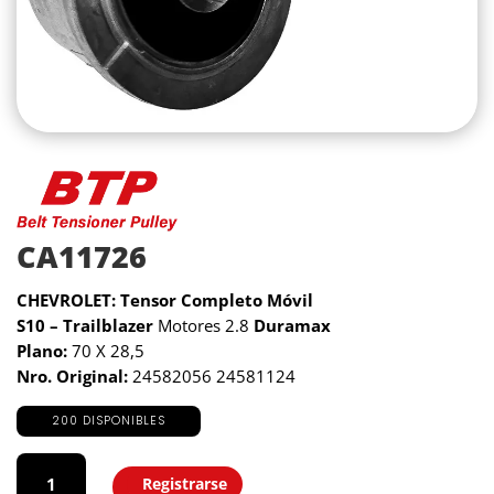
CA11726
CHEVROLET: Tensor Completo Móvil
S10 – Trailblazer
Motores 2.8
Duramax
Plano:
70 X 28,5
Nro. Original:
24582056 24581124
200 DISPONIBLES
CA11726
cantidad
Registrarse
Agregar