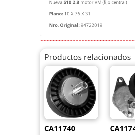
Nueva
S10 2.8
motor VM (fijo central)
Plano:
10 X 76 X 31
Nro. Original:
94722019
Productos relacionados
CA11740
CA117