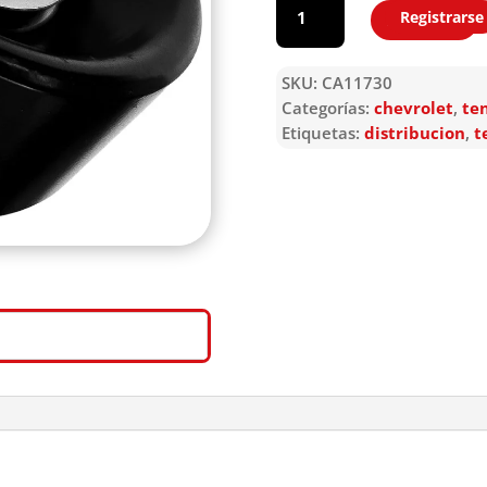
Registrarse
Agregar
SKU:
CA11730
Categorías:
chevrolet
,
te
Etiquetas:
distribucion
,
t