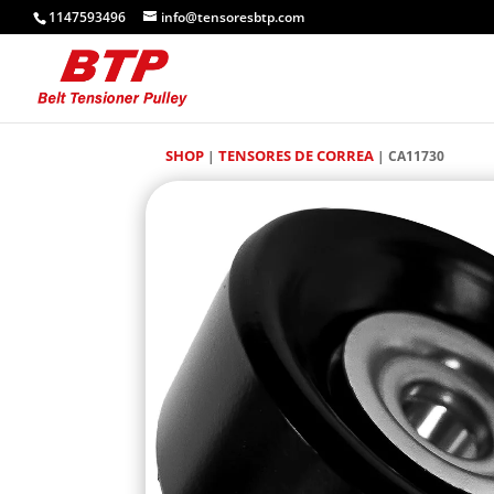
1147593496
info@tensoresbtp.com
SHOP
TENSORES DE CORREA
|
| CA11730