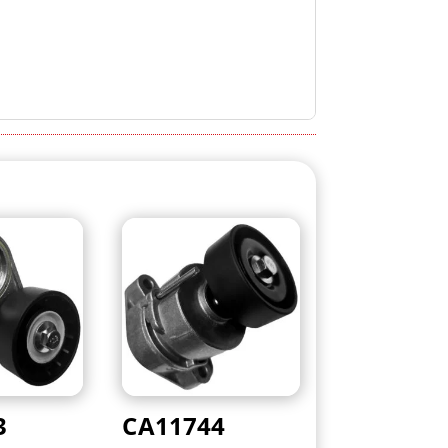
3
CA11744