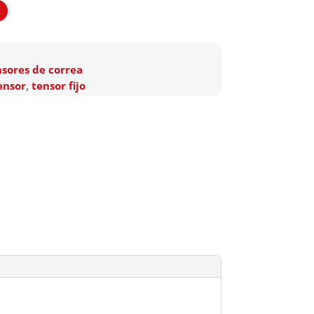
nsores de correa
ensor
,
tensor fijo