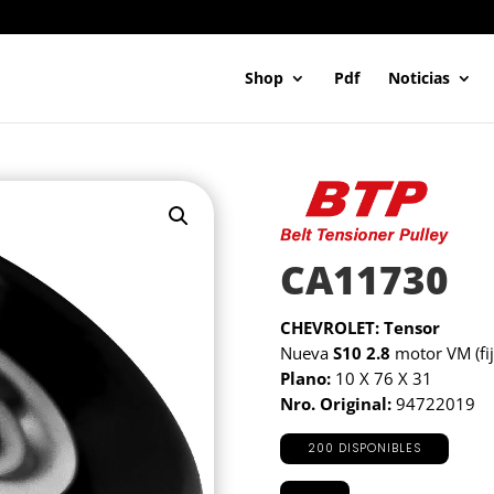
Shop
Pdf
Noticias
CA11730
CHEVROLET: Tensor
Nueva
S10 2.8
motor VM (fij
Plano:
10 X 76 X 31
Nro. Original:
94722019
200 DISPONIBLES
CA11730
cantidad