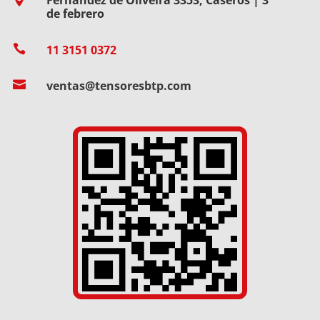
de febrero

11 3151 0372

ventas@tensoresbtp.com