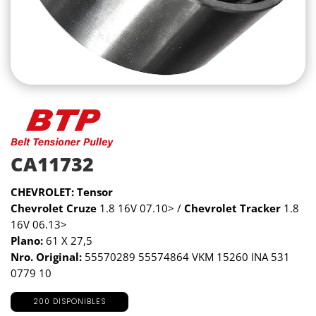
CA11732
CHEVROLET: Tensor
Chevrolet Cruze
1.8 16V 07.10> /
Chevrolet Tracker
1.8
16V 06.13>
Plano:
61 X 27,5
Nro. Original:
55570289 55574864 VKM 15260 INA 531
0779 10
200 DISPONIBLES