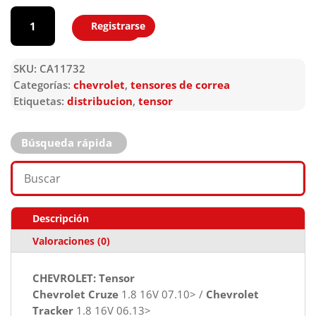
CA11732
cantidad
Registrarse
Agregar
SKU:
CA11732
Categorías:
chevrolet
,
tensores de correa
Etiquetas:
distribucion
,
tensor
Búsqueda rápida
Descripción
Valoraciones (0)
CHEVROLET: Tensor
Chevrolet Cruze
1.8 16V 07.10> /
Chevrolet
Tracker
1.8 16V 06.13>