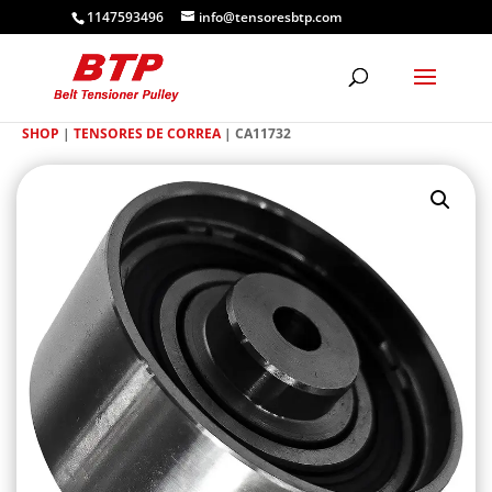
1147593496
info@tensoresbtp.com
SHOP
|
TENSORES DE CORREA
| CA11732