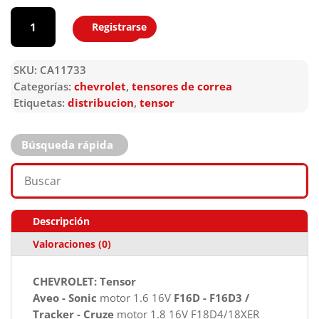
CA11733
cantidad
Registrarse
Agregar
SKU:
CA11733
Categorías:
chevrolet
,
tensores de correa
Etiquetas:
distribucion
,
tensor
Búsqueda rápida
Descripción
Valoraciones (0)
CHEVROLET: Tensor
Aveo - Sonic
motor 1.6 16V
F16D - F16D3 /
Tracker - Cruze
motor 1.8 16V F18D4/18XER