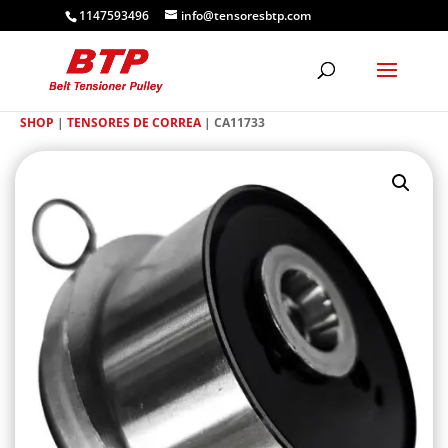
1147593496
info@tensoresbtp.com
SHOP
|
TENSORES DE CORREA
| CA11733