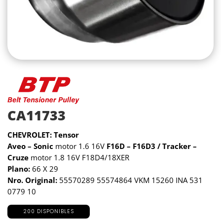
CA11733
CHEVROLET: Tensor
Aveo – Sonic
motor 1.6 16V
F16D – F16D3 / Tracker –
Cruze
motor 1.8 16V F18D4/18XER
Plano:
66 X 29
Nro. Original:
55570289 55574864 VKM 15260 INA 531
0779 10
200 DISPONIBLES