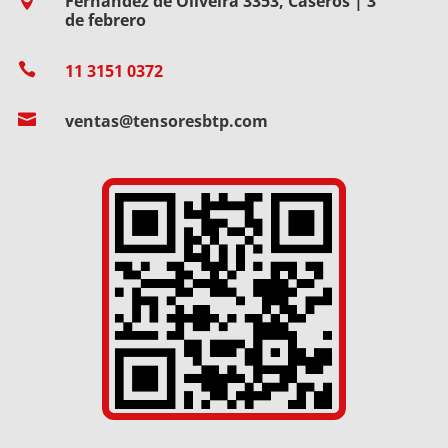
Fernández de Oliveira 3353, Caseros | 3

de febrero

11 3151 0372

ventas@tensoresbtp.com