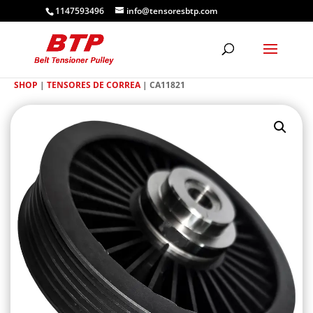
1147593496
info@tensoresbtp.com
SHOP
|
TENSORES DE CORREA
| CA11821