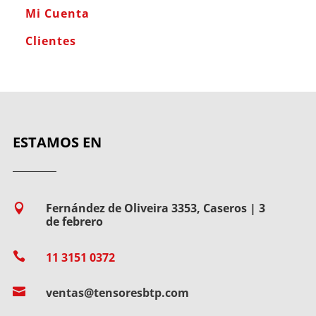
Mi Cuenta
Clientes
ESTAMOS EN
Fernández de Oliveira 3353, Caseros | 3

de febrero

11 3151 0372

ventas@tensoresbtp.com