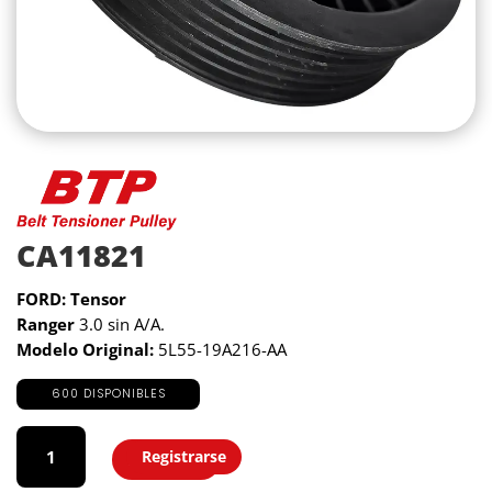
CA11821
FORD: Tensor
Ranger
3.0 sin A/A.
Modelo Original:
5L55-19A216-AA
600 DISPONIBLES
CA11821
cantidad
Registrarse
Agregar