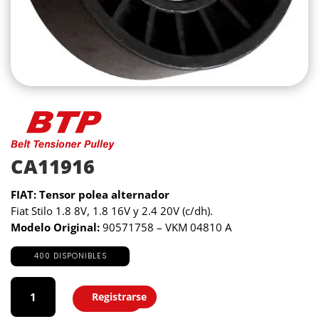
CA11916
FIAT: Tensor polea alternador
Fiat Stilo 1.8 8V, 1.8 16V y 2.4 20V (c/dh).
Modelo Original:
90571758 – VKM 04810 A
400 DISPONIBLES
CA11916
cantidad
Registrarse
Agregar