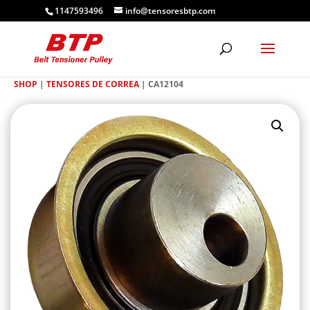
1147593496
info@tensoresbtp.com
SHOP
|
TENSORES DE CORREA
| CA12104