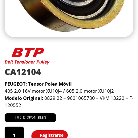
CA12104
PEUGEOT: Tensor Polea Móvil
405 2.0 16V motor XU10J4 / 605 2.0 motor XU10J2
Modelo Original:
0829.22 – 9601065780 – VKM 13220 – F-
120552
700 DISPONIBLES
CA12104
cantidad
Registrarse
Agregar