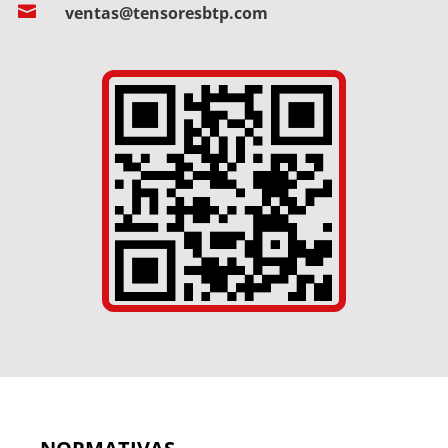

ventas@tensoresbtp.com