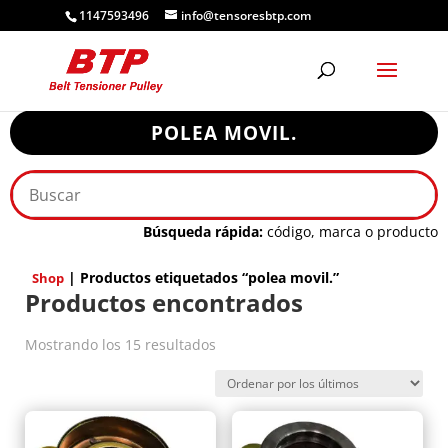
1147593496
info@tensoresbtp.com
POLEA MOVIL.
Búsqueda rápida:
código, marca o producto
| Productos etiquetados “polea movil.”
Shop
Productos encontrados
Ordenado
Mostrando los 15 resultados
por
los
últimos