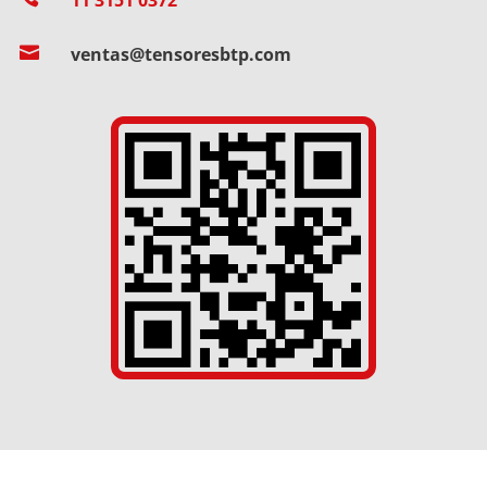

ventas@tensoresbtp.com