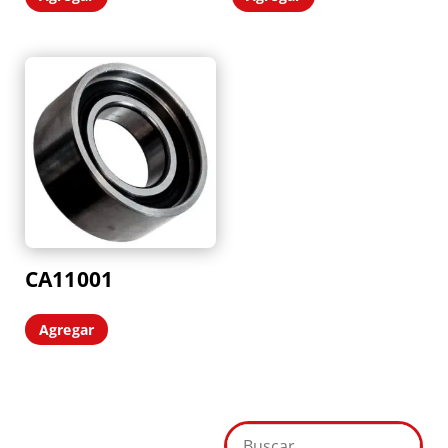
CA11001
Agregar