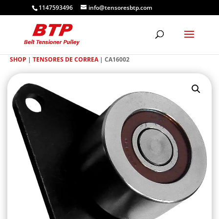
1147593496
info@tensoresbtp.com
SHOP
|
TENSORES DE CORREA
| CA16002