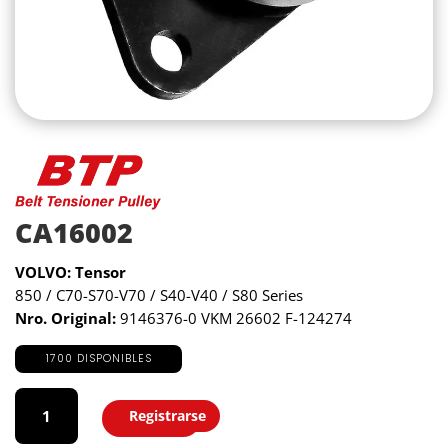
CA16002
VOLVO: Tensor
850 / C70-S70-V70 / S40-V40 / S80 Series
Nro. Original:
9146376-0 VKM 26602 F-124274
1700 DISPONIBLES
CA16002
cantidad
Registrarse
Agregar