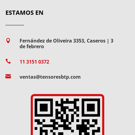
ESTAMOS EN
Fernández de Oliveira 3353, Caseros | 3

de febrero

11 3151 0372

ventas@tensoresbtp.com