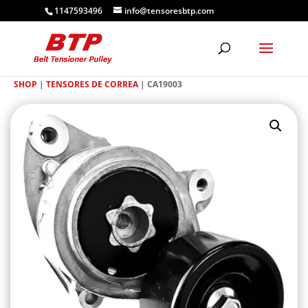
1147593496
info@tensoresbtp.com
SHOP
|
TENSORES DE CORREA
| CA19003