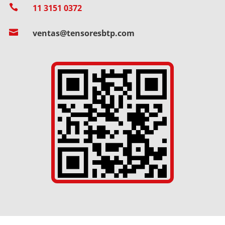

11 3151 0372

ventas@tensoresbtp.com