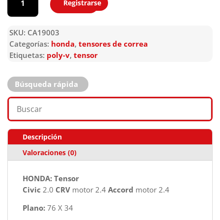
Registrarse
Agregar
SKU:
CA19003
Categorías:
honda
,
tensores de correa
Etiquetas:
poly-v
,
tensor
Búsqueda rápida
Descripción
Valoraciones (0)
HONDA: Tensor
Civic
2.0
CRV
motor 2.4
Accord
motor 2.4
Plano:
76 X 34