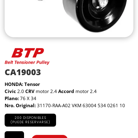
CA19003
HONDA: Tensor
Civic
2.0
CRV
motor 2.4
Accord
motor 2.4
Plano:
76 X 34
Nro. Original:
31170-RAA-A02 VKM 63004 534 0261 10
200 DISPONIBLES
(PUEDE RESERVARSE)
CA19003
cantidad