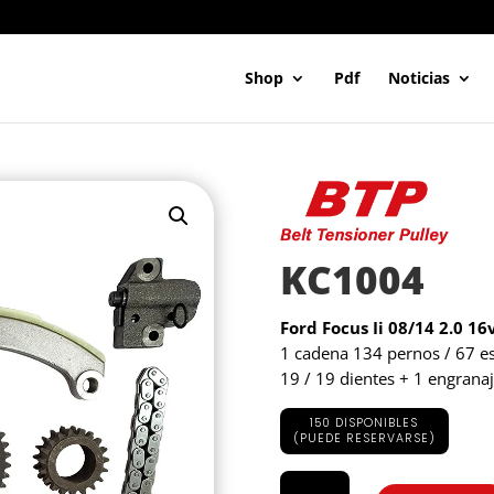
Shop
Pdf
Noticias
KC1004
Ford Focus Ii 08/14 2.0 1
1 cadena 134 pernos / 67 es
19 / 19 dientes + 1 engranaj
150 DISPONIBLES
(PUEDE RESERVARSE)
KC1004
cantidad