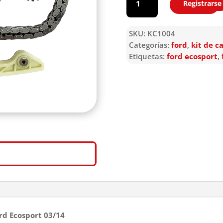
Registrarse
Agregar
SKU:
KC1004
Categorías:
ford
,
kit de c
Etiquetas:
ford ecosport
,
ord Ecosport 03/14