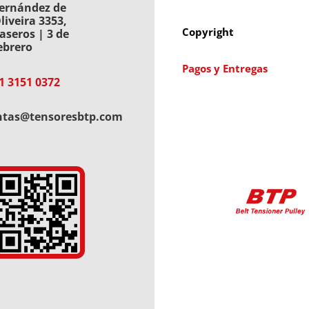
ernández de
liveira 3353,
Copyright
aseros | 3 de
ebrero
Pagos y Entregas
1 3151 0372
ntas@tensoresbtp.com