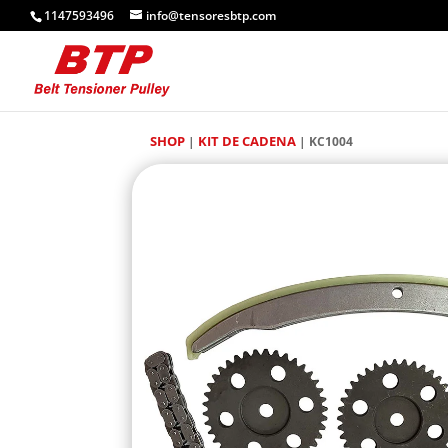
1147593496
info@tensoresbtp.com
SHOP
KIT DE CADENA
|
| KC1004