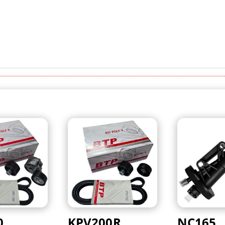
0
KPV200R
NC165