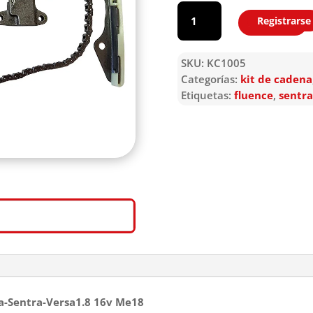
KC1005
cantidad
Registrarse
Agregar
SKU:
KC1005
Categorías:
kit de cadena
Etiquetas:
fluence
,
sentra
da-Sentra-Versa1.8 16v Me18