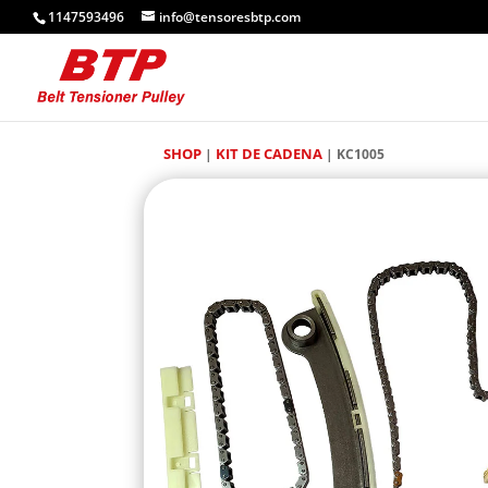
1147593496
info@tensoresbtp.com
SHOP
KIT DE CADENA
|
| KC1005