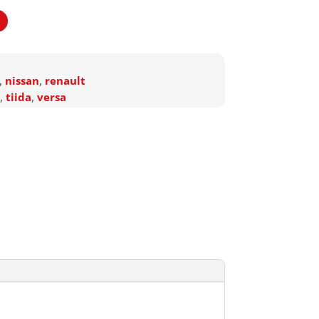
,
nissan
,
renault
,
tiida
,
versa