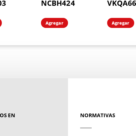
03
NCBH424
VKQA66
Agregar
Agregar
OS EN
NORMATIVAS