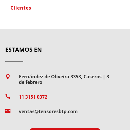
Clientes
ESTAMOS EN
Fernández de Oliveira 3353, Caseros | 3

de febrero

11 3151 0372

ventas@tensoresbtp.com