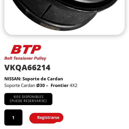
VKQA66214
NISSAN: Soporte de Cardan
Soporte Cardan
Ø30 –
Frontier
4X2
600 DISPONIBLES
(PUEDE RESERVARSE)
VKQA66214
cantidad
Registrarse
Agregar