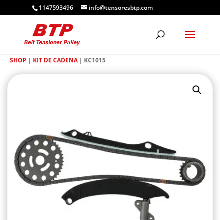
1147593496
info@tensoresbtp.com
SHOP
|
KIT DE CADENA
| KC1015