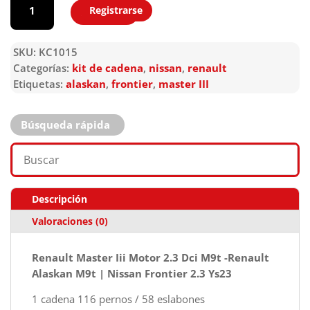
Registrarse
Agregar
SKU:
KC1015
Categorías:
kit de cadena
,
nissan
,
renault
Etiquetas:
alaskan
,
frontier
,
master III
Búsqueda rápida
Descripción
Valoraciones (0)
Renault Master Iii Motor 2.3 Dci M9t
-Renault
Alaskan M9t |
Nissan Frontier 2.3 Ys23
1 cadena 116 pernos / 58 eslabones