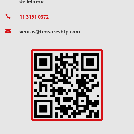
de febrero

11 3151 0372

ventas@tensoresbtp.com