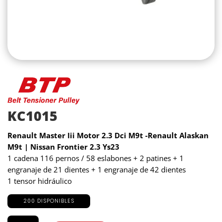
KC1015
Renault Master Iii Motor 2.3 Dci M9t
-Renault Alaskan
M9t |
Nissan Frontier 2.3 Ys23
1 cadena 116 pernos / 58 eslabones + 2 patines + 1
engranaje de 21 dientes + 1 engranaje de 42 dientes
1 tensor hidráulico
200 DISPONIBLES
KC1015
cantidad