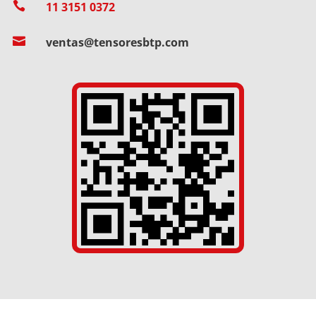

11 3151 0372

ventas@tensoresbtp.com