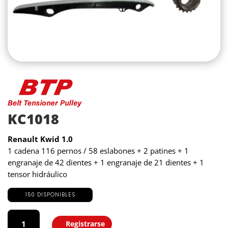
KC1018
Renault Kwid 1.0
1 cadena 116 pernos / 58 eslabones + 2 patines + 1
engranaje de 42 dientes + 1 engranaje de 21 dientes + 1
tensor hidráulico
150 DISPONIBLES
KC1018
cantidad
Registrarse
Agregar