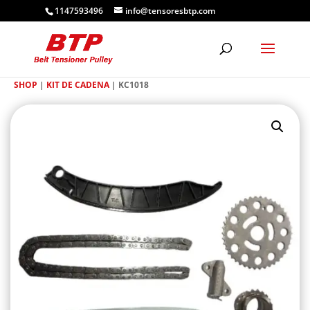
1147593496
info@tensoresbtp.com
SHOP
|
KIT DE CADENA
| KC1018