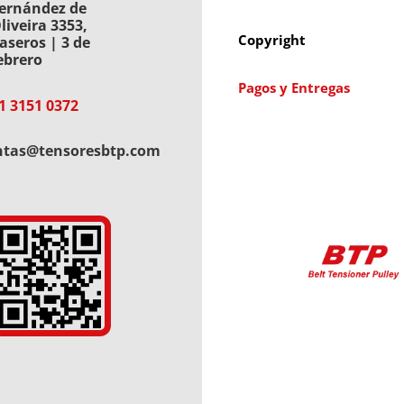
ernández de
liveira 3353,
Copyright
aseros | 3 de
ebrero
Pagos y Entregas
1 3151 0372
ntas@tensoresbtp.com