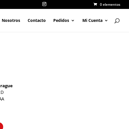
0 elementos
Nosotros
Contacto
Pedidos
Mi Cuenta
brague
2D
AA