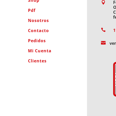
Shop
F

O
Pdf
C
f
Nosotros

1
Contacto
Pedidos

ve
Mi Cuenta
Clientes