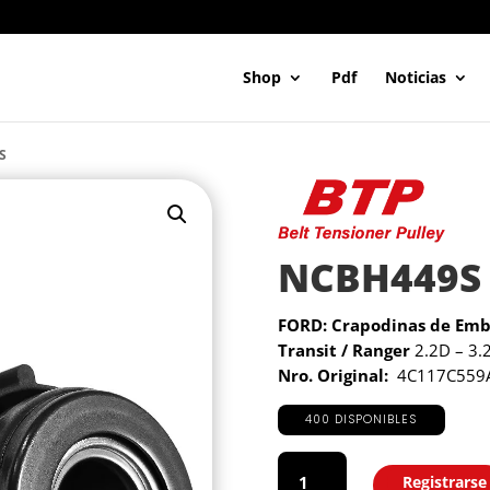
Shop
Pdf
Noticias
S
NCBH449S
FORD: Crapodinas de Em
Transit / Ranger
2.2D – 3.
Nro. Original:
4C117C559
400 DISPONIBLES
NCBH449S
cantidad
Registrarse
Agregar