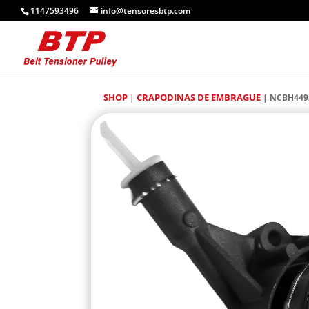
1147593496
info@tensoresbtp.com
SHOP
CRAPODINAS DE EMBRAGUE
|
| NCBH449