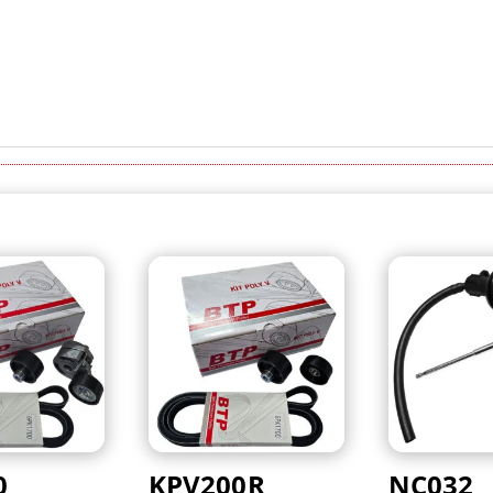
0
KPV200R
NC032