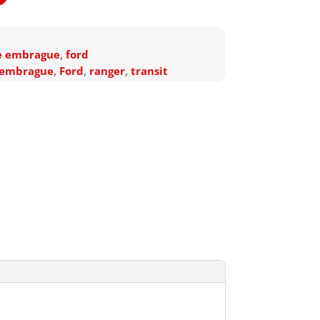
e embrague
,
ford
 embrague
,
Ford
,
ranger
,
transit