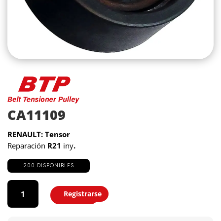
CA11109
RENAULT: Tensor
Reparación
R21
iny
.
200 DISPONIBLES
CA11109
cantidad
Registrarse
Agregar