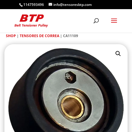
1147593496
info@tensoresbtp.com
SHOP
|
TENSORES DE CORREA
| CA11109