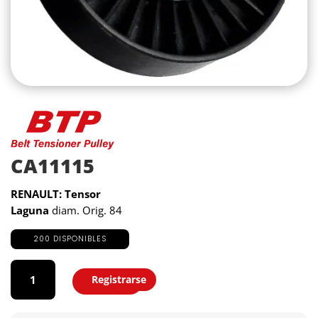
CA11115
RENAULT: Tensor
Laguna
diam. Orig. 84
200 DISPONIBLES
CA11115
cantidad
Registrarse
Agregar