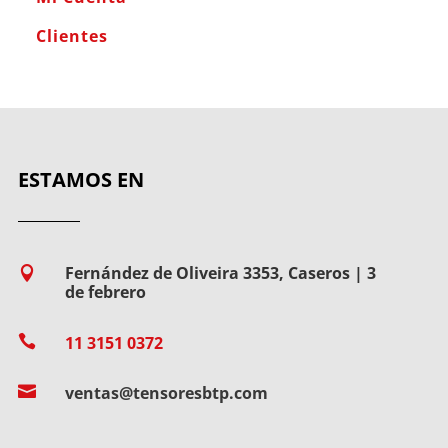
Clientes
ESTAMOS EN
Fernández de Oliveira 3353, Caseros | 3

de febrero

11 3151 0372

ventas@tensoresbtp.com