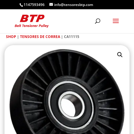
1147593496
info@tensoresbtp.com
SHOP
|
TENSORES DE CORREA
| CA11115