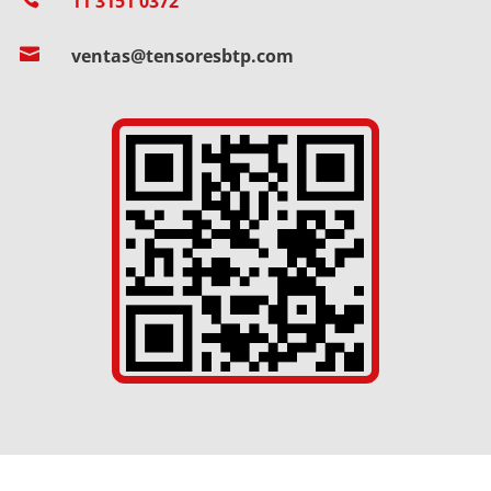
11 3151 0372

ventas@tensoresbtp.com