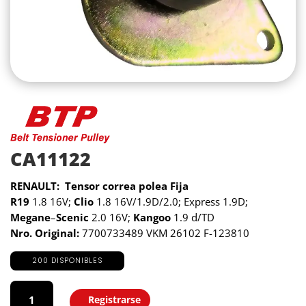
CA11122
RENAULT: Tensor correa polea Fija
R19
1.8 16V;
Clio
1.8 16V/1.9D/2.0; Express 1.9D;
Megane
–
Scenic
2.0 16V;
Kangoo
1.9 d/TD
Nro. Original:
7700733489 VKM 26102 F-123810
200 DISPONIBLES
CA11122
cantidad
Registrarse
Agregar