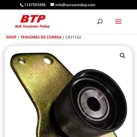
1147593496
info@tensoresbtp.com
SHOP
|
TENSORES DE CORREA
| CA11122